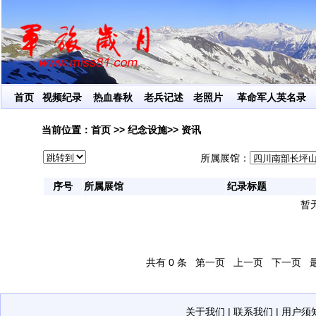
让红色
首页
视频纪录
热血春秋
老兵记述
老照片
革命军人英名录
当前位置：
首页
>> 纪念设施>> 资讯
所属展馆：
序号
所属展馆
纪录标题
暂
共有
0
条
第一页
上一页
下一页
关于我们
|
联系我们
|
用户须