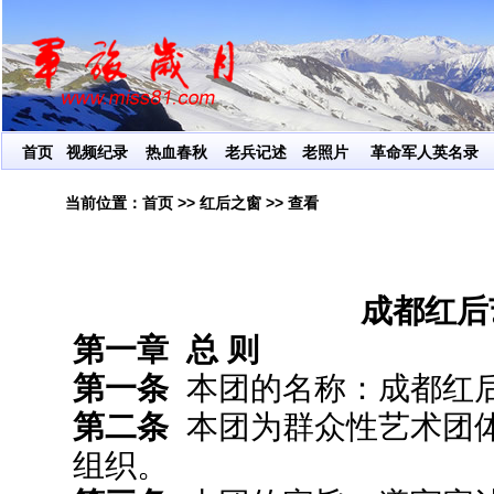
让红色基
首页
视频纪录
热血春秋
老兵记述
老照片
革命军人英名录
当前位置：
首页
>>
红后之窗
>>
查看
成都红后
第一章 总 则
第一条
本团的名称：成都红
第二条
本团为群众性艺术团
组织。