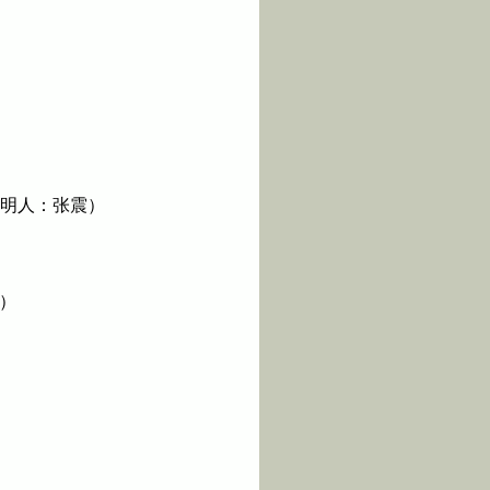
证明人：
张震）
）