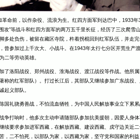
加革命前，
以作杂役、流浪为生。红四方面军到达巴中，1933年
六路围攻”等战斗和红四方面军的两万五千里长征，经历了三次爬雪
脚多处负伤，被留在藏区寺院，杵着拐棍回到红军队伍，并走完
，曾参加过上千次大、小战斗。在1943年太行七分区开荒生产
为二等劳动英雄。
加了洛阳战役、郑州战役、淮海战役、渡江战役等作战。他所属
著称的红军部队）。打过长江后，其部队又继续参加广东战役、
诚起义部队。
陈国礼骁勇善战，不怕流血牺牲，为中国人民解放事业立下累累
战争打响时，他多次主动申请随部队参加抗美援朝，因爱人身体
继续要求参加进军西藏，在解放西藏、建设西藏、戍守边关近二
苦，二不怕死，以部队为家，以西藏为家，坚守党和国家的利益