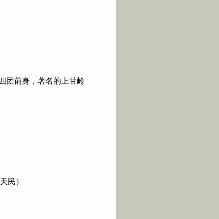
四团前身，著名的上甘岭
郭天民）