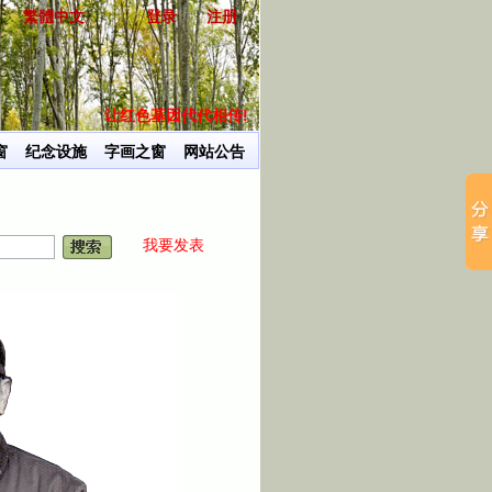
繁體中文
登录
注册
让红色基因代代相传!
用我
窗
纪念设施
字画之窗
网站公告
我要发表