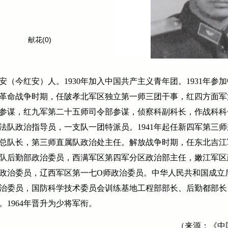
献花(0)
安（今红安）人。
1930
年加入中国共产主义青年团。
1931
年参加
革命战争时期，任陂孝北军区独立第一师三团干事，红四方面军
参谋，红九军第二十五师司令部参谋，侦察科副科长，作战科科
法队政治指导员，一支队一团特派员。
1941
年起任新四军第三师
总队长，第三师直属队政治处主任。解放战争时期，任东北吉江
队后勤部政治委员，西满军区第四军分区政治部主任，嫩江军区
政治委员，辽西军区第一七
O
师政治委员。中华人民共和国成立
治委员，国防科学技术委员会训练基地工程部部长、后勤都部长
。
1964
年晋升为少将军衔。
（来源：《中