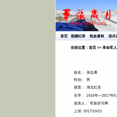
首页
视频纪录
热血春秋
老兵
当前位置：
首页
>>
革命军人
姓名：
张志勇
性别：
男
籍贯：
湖北红安
生卒：
1916年—2017年5
发表人：
军旅岁月网
上传:
2017/10/21