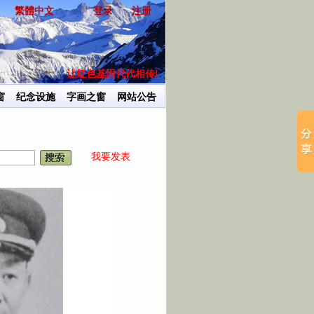
繁體中文
登录
注册
让红色基因代代相传!
用我
窗
纪念设施
字画之窗
网站公告
我要发表