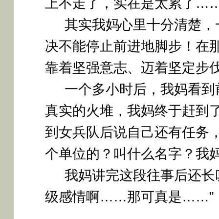
上不走了，实在是太累了…
其实我妈心里十分清楚，
决不能停止前进地脚步！在
靠着坚强意志、迈着坚定步
一个多小时后，我妈看到
真实的火堆，我妈终于赶到
到女兵队后说自己还有任务
个单位的？叫什么名字？我
我妈讲完这段往
事后还长
级感情啊……那可真是……”