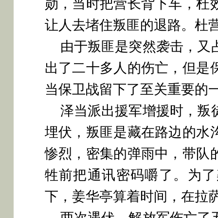
勋，当时把营长背下车，杜
让人去堵住叛匪的退路。杜
由于叛匪是突然袭击，又
出了二十多人的伤亡，但是
当保卫战留下了至关重要的
泽当派出援军增援时，叛
埋伏，叛匪是藏在路边的水
惨烈，密集的弹雨中，带队
牲前把通讯密码嚼了。为了
下，姜华亭算着时间，在拉
两次遇伏，解放军伤亡了