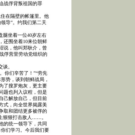
迫战俘背叛祖国的罪
就住在隔壁的帐篷里。他
领导”。约我们第二天
盘腿坐着一位
40
岁左右
，还围坐着
10
来位朝鲜
绍说，他叫郑耿介，曾
是战俘营里劳动党组织的
交谈。
。你们辛苦了！”“劳先
际形势，谈到朝鲜战局，
为了搜罗炮灰，更主要
问题也列入议程，但是
自己解放自己，但目前
方式，向全世界揭露美
争取和团结更多被俘的
上狠狠打击敌人……。
他的统一领导下，共同
向你们学习。今后我们要