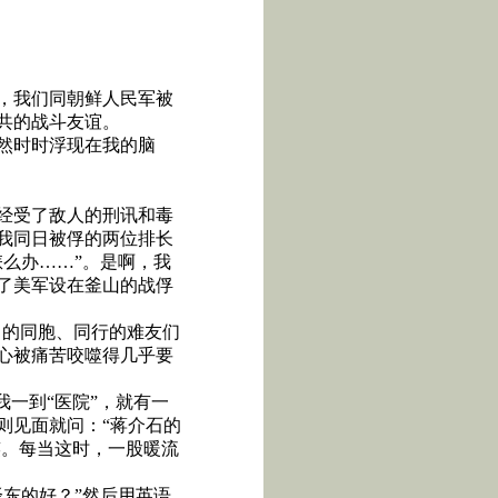
，我们同朝鲜人民军被
共的战斗友谊。
然时时浮现在我的脑
经受了敌人的刑讯和毒
我同日被俘的两位排长
么办……”。是啊，我
了美军设在釜山的战俘
己的同胞、同行的难友们
心被痛苦咬噬得几乎要
一到“医院”，就有一
则见面就问：“蒋介石的
笑。每当这时，一股暖流
东的好？”然后用英语