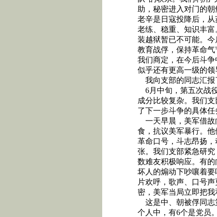
助，秘密进入对门的朝
老辛是日寇投降后，从
老练、稳重、知识丰富
装越狱暂已不可能。今
教育战俘，保持革命气
我们商定，在今后斗争
似乎还有更高一级的领
我向支部的同志汇报
6
月中旬，第五次战
成分比较复杂。我们支
了下一步斗争的具体任
一天早晨，美军借故
食，抗议美军暴行。他
革命口号，斗志昂扬，
张。我们支部紧急研究
数难友积极响应。有的
坏人的煽动下吵嚷着要
片欢呼，歌声、口号声
密，美军当局立即把我
这是中、朝被俘同志
个人中，有
6
个是党员