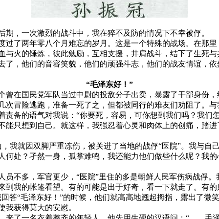
后期，一次激烈的战斗中，我在猝不及防的情况下不幸被俘。
度过了两年零八个月难忘的岁月。这是一个特殊的战场。在那里
血与火的锤炼，彼此勉励，互相支援，井肩战斗，结下了生死与
去了，他们的音容笑貌，他们的顽强斗志，他们的战友情谊，依
“毛泽东好！”
个曾在国民党军队当过中尉的投敌分子出卖，暴露了干部身份，
几次冒险逃跑，准备一死了之，但都被同行的难友们劝阻了。与
着责备的语气对我说：“你要死，容易，可你想到我们吗？我们怎
不能只想到自己。就这样，我强忍着心灵和肉体上的创痛，踏进
山，我就因双脚严重冻伤，被关进了当地的战俘“医院”。我与自
人何处？孑然一身，孤掌难鸣，我还能力他们做些什么呢？我的
人员不多，军官更少，“医院”里住的多是朝鲜人民军伤病战俘。我
来到我的帐篷看望。有的可能是出于好奇，看一下就走了。有的
我回答“毛泽东好！”的时候，他们就高高地翘起拇指，露出了微
使我获得莫大的安慰。
，来了一名衣着整齐的年轻人。他先用生硬的汉语问：“……毛泽