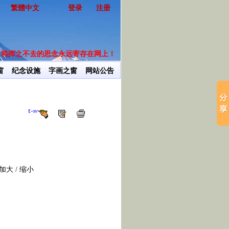
繁體中文
登录
注册
将挥之不去的思念永远寄存在网上！
让
窗
纪念设施
字画之窗
网站公告
加大
/
缩小