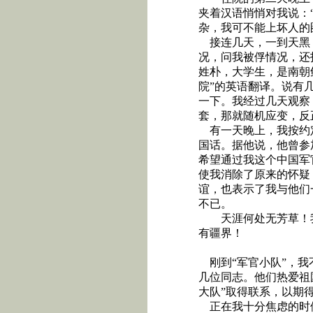
夹着汉语悄悄对我说：
杂，我可不能上坏人的
接连几天，一到天黑
况，问我被俘情况，还
姓朴，大学生，是南朝
院”的英语翻译。说有
一下。我经过几天观察
套，那就随机应变，反
有一天晚上，我按约
国话。据他说，他曾参
希望通过我这个中国军
使我消除了原来的怀疑
谊，也表示了我与他们
不已。
天涯何处无芳草！
有疆界！
刚到“军官小队”，
几位同志。他们热爱祖
大队”取得联系，以期
正在我十分焦虑的时