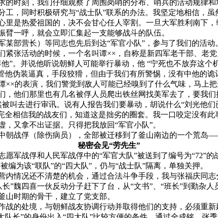
求的时刻，我们仔细观察了周围岗哨的分布、哨兵的活动规律和
分工，同时积极研究与“战士队”联系的办法。我坚定地相信，虽
心里是热爱祖国的，决不会甘心任人宰割。一旦大军胜利南下，
振臂一呼，就会立即汇集起一支能够战斗的队伍。
军某部营长）等同志也先后到达“军官小队”，参与了我们的活动
们紧张活动的时候，一个名叫谭××，自称是新四军老干部、老
弃他”。并说他听说朝鲜人可能举行暴动，他 “宁死也不放弃这个
尽管他伪装逼真，手段狡猾，但由于我们有所警惕，没有中他的诡
谭××的表演，我们警觉到敌人可能已经嗅到了什么气味，马上
们，他们那里也有几名被俘人员爬出铁丝网找美军去了，要我们
然被叫去进行审讯。说有人报告我们要暴动，胡说什么“刘光他们
我完全相信我的战友们，知道这是拙劣的圈套。我一口咬定没有此
虚，又拿不出证据。只得把我放回“军官小队”。
中朝战俘（除伤病员），全部被迁移到了釜山南边的一个荒岛—
秘密会见“劳先生”
志愿军战俘和人民军战俘中的“军官大队”被送到了编号为“
72
”的
”被编为该“联队”的“四大队”，仍与“战士队”隔离，单独关押。
营内情况还不清楚的机会，通过合法斗争手段，我与张福庆同志分
“队长”魏四喜一伙反动分子赶下了台，从“文书”、“班长”到勤杂
釜山时期的骨干，建立了党支部。
作战的处境，与朝鲜战友协调行动并取得他们的支持，必须重新
“大队长”的身份出入“四大队”比较方便的条件，通过全成铭、张