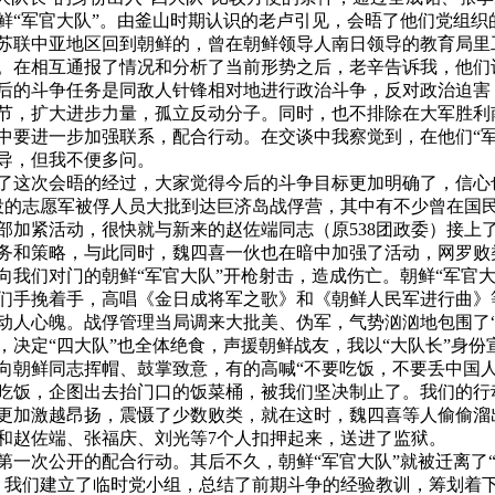
鲜“军官大队”。由釜山时期认识的老卢引见，会晤了他们党组织
苏联中亚地区回到朝鲜的，曾在朝鲜领导人南日领导的教育局里
。在相互通报了情况和分析了当前形势之后，老辛告诉我，他们
后的斗争任务是同敌人针锋相对地进行政治斗争，反对政治迫害
节，扩大进步力量，孤立反动分子。同时，也不排除在大军胜利
中要进一步加强联系，配合行动。在交谈中我察觉到，在他们“军
导，但我不便多问。
了这次会晤的经过，大家觉得今后的斗争目标更加明确了，信心
役的志愿军被俘人员大批到达巨济岛战俘营，其中有不少曾在国
部加紧活动，很快就与新来的赵佐端同志（原
538
团政委）接上
务和策略，与此同时，魏四喜一伙也在暗中加强了活动，网罗败
向我们对门的朝鲜“军官大队”开枪射击，造成伤亡。朝鲜“军官大
们手挽着手，高唱《金日成将军之歌》和《朝鲜人民军进行曲》
动人心魄。战俘管理当局调来大批美、伪军，气势汹汹地包围了
，决定“四大队”也全体绝食，声援朝鲜战友，我以“大队长”身份
向朝鲜同志挥帽、鼓掌致意，有的高喊“不要吃饭，不要丢中国人
吃饭，企图出去抬门口的饭菜桶，被我们坚决制止了。我们的行
更加激越昂扬，震慑了少数败类，就在这时，魏四喜等人偷偷溜出
和赵佐端、张福庆、刘光等
7
个人扣押起来，送进了监狱。
第一次公开的配合行动。其后不久，朝鲜“军官大队”就被迁离了
。我们建立了临时党小组，总结了前期斗争的经验教训，筹划着