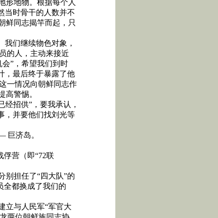
地形地物。根据每个人
然当时骨干的人数并不
朝鲜同志揭竿而起，只
。我们继续物色对象，
党员的人，主动来接近
机会”，希望我们到时
计，最后终于暴露了他
把这一情况向朝鲜同志作
提高警惕。
已经招供”，要我承认，
事，并要他们找刘光等
— 巨济岛。
战俘营（即“
72
联
别担任了“四大队”的
人员全都换成了我们的
建立与人民军“军官大
季龙两位朝鲜族同志协