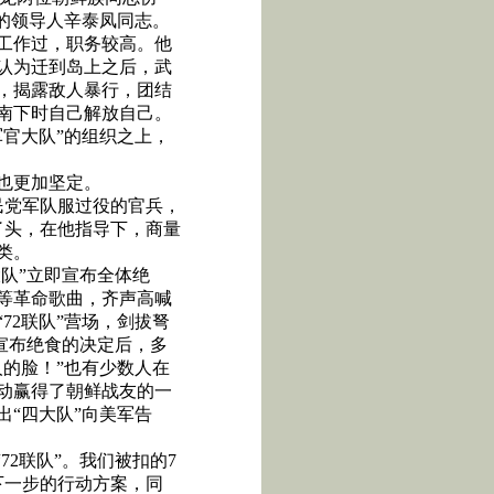
的领导人辛泰凤同志。
工作过，职务较高。他
认为迁到岛上之后，武
，揭露敌人暴行，团结
南下时自己解放自己。
官大队”的组织之上，
也更加坚定。
民党军队服过役的官兵，
了头，在他指导下，商量
类。
队”立即宣布全体绝
等革命歌曲，齐声高喊
“
72
联队”营场，剑拔弩
宣布绝食的决定后，多
的脸！”也有少数人在
动赢得了朝鲜战友的一
“四大队”向美军告
“
72
联队”。我们被扣的
7
下一步的行动方案，同