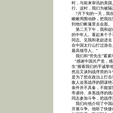
时，与前来审讯的美国
行。这时，我们为被隔
7
月下旬的一天，我
瞅瞅周围动静，把我拉
到他们帐篷里去会面。
第二天下午，我和赵
的中年人。看起来个子
同志。见我和老赵进去
在中国太行山打过游击
最高领导人。”
我们和“劳先生”紧
“感谢中国共产党，
生”握着我们的手诚挚
然后又谈到战俘营的斗
是为了想在政治上打击
敌人迫害战俘的阴谋绝
条件并不具备，不能冒
帝虐待、杀害战俘的残
同志参加斗争，把战俘
我们向他介绍了中国
开展斗争。他听了快捷