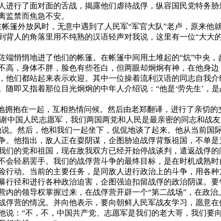
人进行了面对面的舌战，揭露他们虐待战俘，纵容国民党特务胁
离监禁而焦急不安。
在帐篷外放风时，无意中遇到了人民军“军官大队”老卢，原来他
到背人的角落里用不纯熟的汉语轻声对我说，这里有一位“大大的
佐端悄悄地进了他们的帐篷。在帐篷中间用土堆起的“炕”中央，
不高，身体不胖，脸色有些苍白，但两眼却炯炯有神，在他身边
，他们都站起来表示欢迎。其中一位操着流利汉语的同志自我介
。随即又指着那位目光炯炯的中年人介绍说：“他是‘劳先生’，
紧地拥抱在一起，互相热情问候。然后由老郑翻译，进行了亲切的
感谢中国人民志愿军，我们两国两党和人民是最亲密的同志和战友
地说。然后，他和我们一起坐下，侃侃地谈了起来。他从当前国
争。他指出，敌人正在耍阴谋，企图胁迫战俘背叛祖国，不单是
我们的党和祖国，现在敌我双方已经开始停战谈判，遣返战俘的
不会轻易罢手。我们的战俘营斗争的最终目标，是在时机成熟时
险行动。当前的主要任务，是同敌人进行政治上的斗争，用各种
暴行径和进行各种政治迫害，企图强迫扣留战俘的政治阴谋。要
营内的领导权掌握过来，在战俘营开辟一个“第二战场”，在政治
战俘营的情况。并向他表示，要向朝鲜人民军战友学习，愿意在
他说：“不，不，中国共产党、志愿军是我们的老大哥，我们要