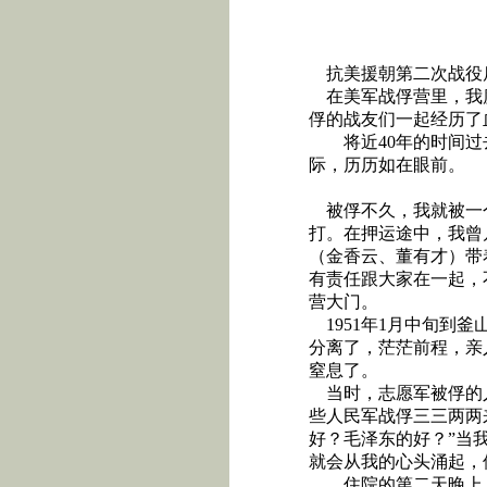
抗美援朝第二次战役
在美军战俘营里，我
俘的战友们一起经历了
将近
40
年的时间过
际，历历如在眼前。
被俘不久，我就被一
打。在押运途中，我曾
（金香云、董有才）带
有责任跟大家在一起，
营大门。
1951
年
1
月中旬到釜
分离了，茫茫前程，亲
窒息了。
当时，志愿军被俘的
些人民军战俘三三两两
好？毛泽东的好？”当
就会从我的心头涌起，
住院的第二天晚上