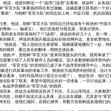
。他说，他曾到附近一个“战俘门诊部”去看病、候诊时，从各战
鲜“军官大队”来看病的同志有过接触。这确是建立联系的一个好
“看病”，与朝鲜“军官大队”的同志挂上钩，约定日期，然后由我
任务。他说，朝鲜“军官大队”的同志已经知道有个姓孙的“中国大
的尊称—— 编者注）。他们也很想与我见面，我喜出望外。
，我和老全同时装病到了“门诊部”。候诊的有好几十人，东一堆
有的聊天。押送的美国兵都远远站在铁丝网外边。老全机警地在
：“他就是。”那人也转过头来望我，我俩缓缓地挪到了一起，同
下棋的模样。通过老全的翻译，悄悄交谈起来。
。他姓卢，是朝鲜“军官大队”派来同我接头的代表。我简单谈了“
也扼要介绍了人民军被俘人员的概况。说大多数朝鲜战俘营内的
组织，“军官大队”的党组织已成了各个战俘营的领导中心，当前
积极进行武装暴动的准备工作。根据前方战局胜利的情况，估计大
（事后看来，当时对战局估计是过分乐观了）。他还告诉：他们已
游击队有了联系。希望中国同志作好一切准备，一旦行动起来，
，各战俘营都听从“军官大队”的指挥。
情回来，把这次会晤情况告诉了刘光、王云山等同志，大家都异
”的消息，但都不如这次这么具体，这么迫在眉睫。尤其是与“军官
神支柱，使我们感到，在我们身旁，有数万名朝鲜战友做我们的