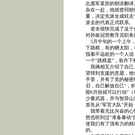
志愿军某部的朝语翻译
杂在一起，他就曾同朝
量，决定先派全成铉去
派去的代表正式联系。
老全很快完成了这个
对孙振冠营教导员职务
5
月中旬的一个上午
下跳棋，有的晒太阳，
指着不远处的一个人说
一个“跳棋盘”，装作
我俩相互介绍了自己
望得到支援的意愿，他
手里，并有了党的秘密
召，自己解放自己”，
能
6
月份就可以行动”
少量武器，并与智异山
首先从“军官大队”开始
我带着无比兴奋的心
然也听到过“准备暴动
使我们有了强有力的精
的。