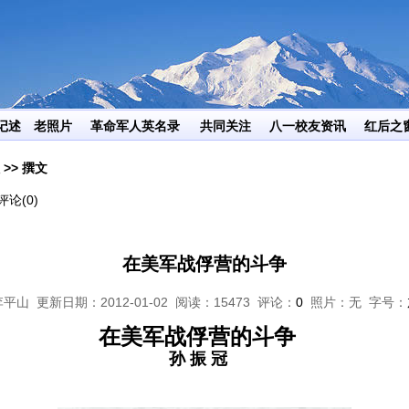
传递有用的信息，给生活增添一些乐趣！
记述
老照片
革命军人英名录
共同关注
八一校友资讯
红后之
 >> 撰文
论(0)
在美军战俘营的斗争
山 更新日期：2012-01-02 阅读：15473 评论：
0
照片：无 字号：
在美军战俘营的斗争
孙 振 冠