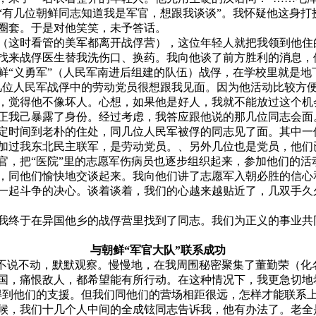
“有几位朝鲜同志知道我是军官，想跟我谈谈”。我怀疑他这身打
圈套。于是对他笑笑，未予答话。
（这时看管的美军都离开战俘营），这位年轻人就把我领到他住
找来战俘医生替我洗伤口、换药。我向他谈了前方胜利的消息，
鲜“义勇军”（人民军南进后组建的队伍）战俘，在学校里就是地
几位人民军战俘中的劳动党员很想跟我见面。因为他活动比较方
，觉得他不像坏人。心想，如果他是好人，我就不能放过这个机
正我己暴露了身份。经过考虑，我答应跟他说的那几位同志会面
定时间到老朴的住处，同几位人民军被俘的同志见了面。其中一
加过我东北民主联军，是劳动党员。、另外几位也是党员，他们
官，把“医院”里的志愿军伤病员也逐步组织起来，参加他们的活
，同他们愉快地交谈起来。我向他们讲了志愿军入朝必胜的信心
一起斗争的决心。谈着谈着，我们的心越来越贴近了，几双手久
我终于在异国他乡的战俘营里找到了同志。我们为正义的事业共
与朝鲜“军官大队”联系成功
我不说不动，默默观察。慢慢地，在我周围秘密聚集了董勤荣（化
国，痛恨敌人，都希望能有所行动。在这种情况下，我更急切地
得到他们的支援。但我们同他们的营场相距很远，怎样才能联系
候，我们十几个人中间的全成铉同志告诉我，他有办法了。老全