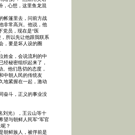
扮，心想，这里鱼龙混
的帐篷里去，问前方战
他非常高兴。他说，他
下党员，现在是“医
便，所以先让他跟我联系
会，要是坏人设的圈
。
位姓金，会说流利的中
已经秘密组织起来了，
动。他们恳切的态度，
和中朝人民的传统友
久地紧握在一起，激动
同奋斗，正义的事业没
名刘光），王云山等十
希望与朝鲜人民军“军官
上呢？
是朝鲜族人，被俘前是