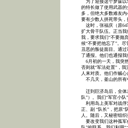
为了迎接这个梦寐以
的特长做了使用武器的
多，但绝大多数难友内
要有少数人拼死带头，
这时，张福庆（原
64
扩大骨干队伍。正当我
我，要求我们“不要抛
候“不要把他忘了”。
丑恶的叛徒面目。通过
了通报。他们也通报我
6
月初的一天，我突
否则就“军法处置”，
人来对质。他们作贼心
不几天，釜山的所有
迁到巨济岛后，全体
队”）。我们“军官小队
利用岛上美军对战俘
正、副 “队长”，把原
人。随后，又秘密组织
要改变我们这种孤军
队”的联系。我们利用