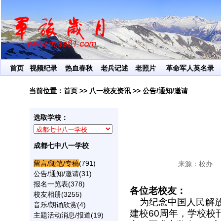
首页
视频纪录
热血春秋
老兵记述
老照片
革命军人英名录
当前位置：
首页
>>
八一校友资讯
>>
公告/通知/邀请
选取学校：
成都七中八一学校
留言/随笔/专稿
(791)
来源：校办
公告/通知/邀请
(31)
报名一览表
(378)
各位老校友：
校友相册
(3255)
为纪念中国人民解放
音乐/朗诵欣赏
(4)
建校60周年，学校校
主题活动消息/报道
(19)