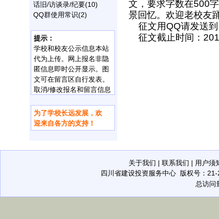
文，要求字数在500
话旧/访谈录/纪要
(10)
景回忆。欢迎老校友
QQ群使用常识
(2)
征文用QQ请发送到：41
征文截止时间：201
提示：
学校和校友公示信息本站
代为上传。网上报名非隐
匿信息即时公开显示。图
文可在留言区自行发表。
取消/修改报名和留言信息
由网管代办。现有/曾有学
校（含分校）用一个校
10校友新春
为了学校长远发展，欢
在线报名永不落幕，回
能来的，有
名。共享网址分别集中链
办举行！
迎来自各方的支持！
归孩提大家庭！
的，遗憾!
接。校方
信息均免费上
传。
垃圾信息将被清除。
联系网管请致——
QQ：
514064997
关于我们
|
联系我们
|
用户须
八一校友QQ群号：
四川省建设投资服务中心
版权号：21-20
173952160
总访问量
（
可容500人）
94354871
（可容200人）